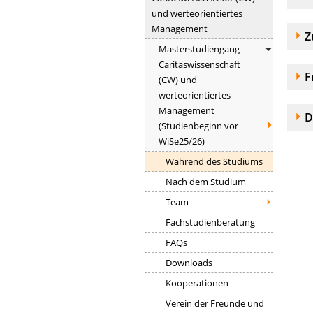
und werteorientiertes
Management
A
Z
Masterstudiengang
Caritaswissenschaft
A
F
(CW) und
werteorientiertes
Management
A
D
(Studienbeginn vor
WiSe25/26)
Während des Studiums
Nach dem Studium
Team
Fachstudienberatung
FAQs
Downloads
Kooperationen
Verein der Freunde und