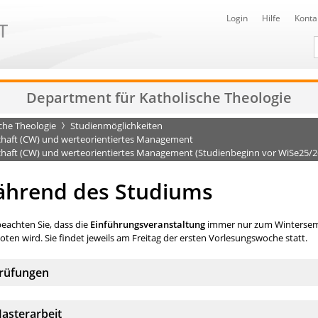
Login
Hilfe
Konta
D
Department für Katholische Theologie
che Theologie
Studienmöglichkeiten
chaft (CW) und werteorientiertes Management
haft (CW) und werteorientiertes Management (Studienbeginn vor WiSe25/2
hrend des Studiums
beachten Sie, dass die
Einführungsveranstaltung
immer nur zum Wintersem
ten wird. Sie findet jeweils am Freitag der ersten Vorlesungswoche statt.
kkordeonelement:
rüfungen
kkordeonelement:
asterarbeit