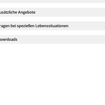
kkordeonelement:
usätzliche Angebote
kkordeonelement:
ragen bei speziellen Lebenssituationen
kkordeonelement:
ownloads