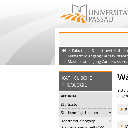
Startseite
Fakultät
Department Katholis
Masterstudiengang Caritaswissens
Masterstudiengang Caritaswissensc
Wä
KATHOLISCHE
THEOLOGIE
Bitte 
angebo
Aktuelles
Startseite
A
P
Studienmöglichkeiten
Masterstudiengang
A
M
Caritaswissenschaft (CW)