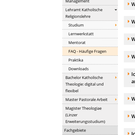
Management
A
W
Lehramt Katholische
Religionslehre
A
W
Studium
Lernwerkstatt
A
W
Mentorat
FAQ - Häufige Fragen
A
W
Praktika
Downloads
A
I
Bachelor Katholische
a
Theologie: digital und
flexibel
A
W
Master Pastorale Arbeit
Magister Theologiae
(Linzer
A
W
Erweiterungsstudium)
Fachgebiete
A
I