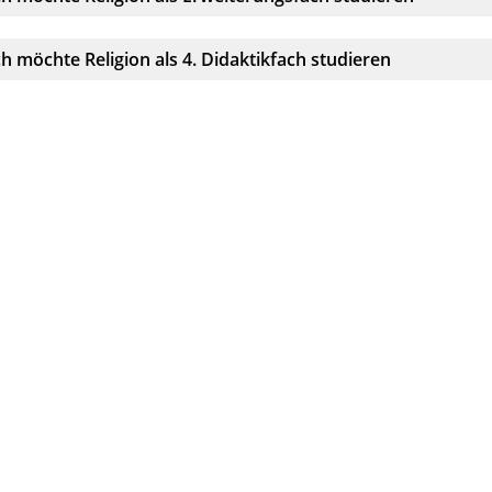
kkordeonelement:
ch möchte Religion als 4. Didaktikfach studieren