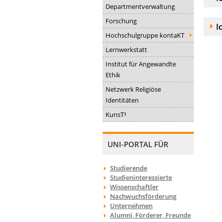
Departmentverwaltung
Forschung
A
I
Hochschulgruppe kontaKT
Lernwerkstatt
Institut für Angewandte
Ethik
Netzwerk Religiöse
Identitäten
KunsT³
UNI-PORTAL FÜR
Studierende
Studieninteressierte
Wissenschaftler
Nachwuchsförderung
Unternehmen
Alumni, Förderer, Freunde