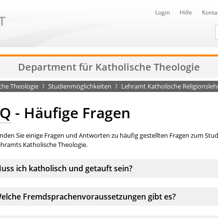
Login
Hilfe
Konta
D
Department für Katholische Theologie
che Theologie
Studienmöglichkeiten
Lehramt Katholische Religionsleh
AQ
- Häufige Fragen
inden Sie einige Fragen und Antworten zu häufig gestellten Fragen zum Stu
ehramts Katholische Theologie.
kkordeonelement:
uss ich katholisch und getauft sein?
kkordeonelement:
elche Fremdsprachenvoraussetzungen gibt es?