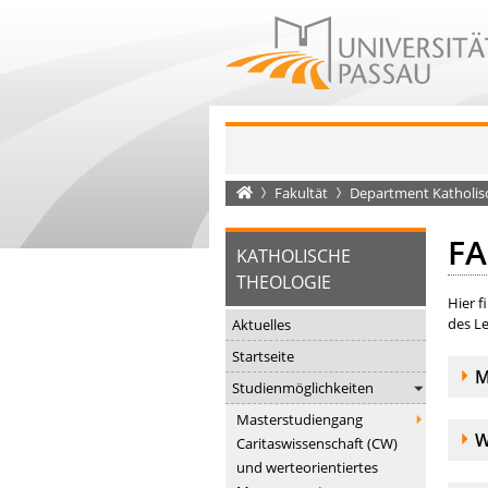
Startseite
Fakultät
Department Katholis
F
KATHOLISCHE
THEOLOGIE
Hier f
des L
Aktuelles
Startseite
A
M
Studienmöglichkeiten
Masterstudiengang
A
W
Caritaswissenschaft (CW)
und werteorientiertes