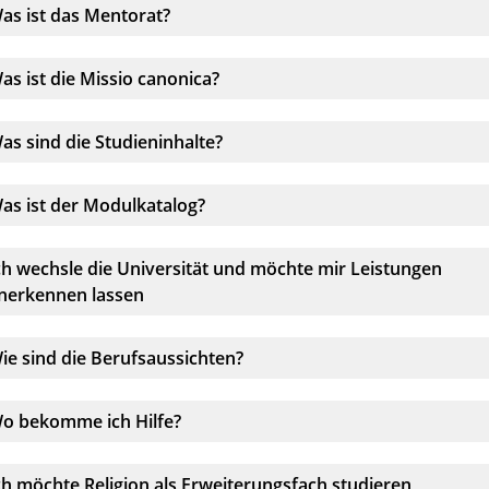
kkordeonelement:
as ist das Mentorat?
kkordeonelement:
as ist die Missio canonica?
kkordeonelement:
as sind die Studieninhalte?
kkordeonelement:
as ist der Modulkatalog?
kkordeonelement:
ch wechsle die Universität und möchte mir Leistungen
nerkennen lassen
kkordeonelement:
ie sind die Berufsaussichten?
kkordeonelement:
o bekomme ich Hilfe?
kkordeonelement:
ch möchte Religion als Erweiterungsfach studieren